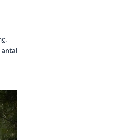
ng,
 antal