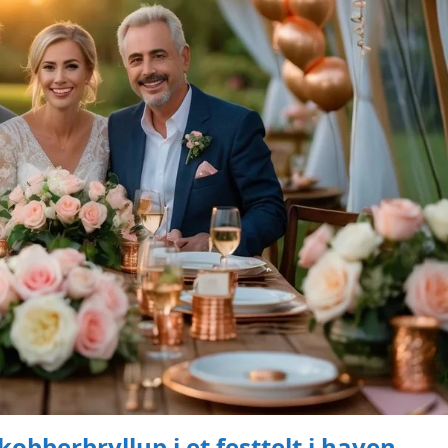
obberbryllup i et festtelt i haven