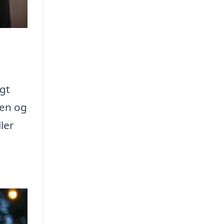
ægt
gen og
ler