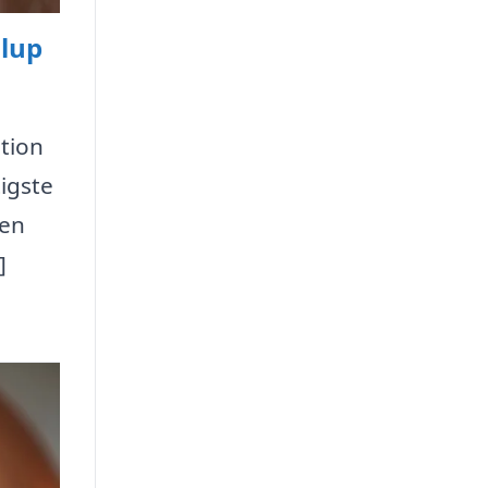
llup
tion
igste
den
]