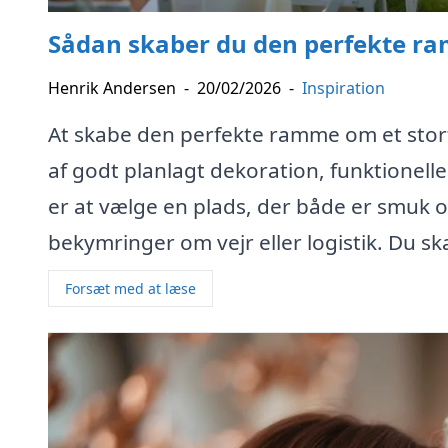
Sådan skaber du den perfekte ra
Henrik Andersen
-
20/02/2026
-
Inspiration
At skabe den perfekte ramme om et sto
af godt planlagt dekoration, funktionell
er at vælge en plads, der både er smuk 
bekymringer om vejr eller logistik. Du s
Forsæt med at læse