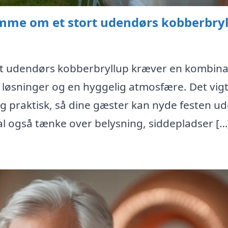
mme om et stort udendørs kobberbry
rt udendørs kobberbryllup kræver en kombina
e løsninger og en hyggelig atmosfære. Det vigt
og praktisk, så dine gæster kan nyde festen u
kal også tænke over belysning, siddepladser […